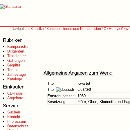
Navigation:
Klassika
/
Komponistinnen und Komponisten
/
C
/
Henryk Czyż
Rubriken
Komponisten
Dirigenten
Textdichter
Gattungen
Begriffe
Tempi
Allgemeine Angaben zum Werk:
Jahrestage
Kataloge
Titel:
Kwartet
Einkaufen
Quartett
Titel
:
CD-Tipps
Entstehungszeit:
1950
Angebote
Besetzung:
Flöte, Oboe, Klarinette und Fag
Service
Suchen
Kontakt
Impressum
Datenschutz