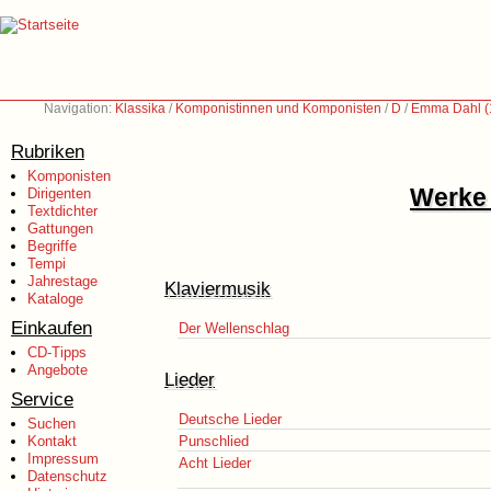
Navigation:
Klassika
/
Komponistinnen und Komponisten
/
D
/
Emma Dahl (
Rubriken
Komponisten
Werke 
Dirigenten
Textdichter
Gattungen
Begriffe
Tempi
Jahrestage
Klaviermusik
Kataloge
Einkaufen
Der Wellenschlag
CD-Tipps
Angebote
Lieder
Service
Deutsche Lieder
Suchen
Kontakt
Punschlied
Impressum
Acht Lieder
Datenschutz