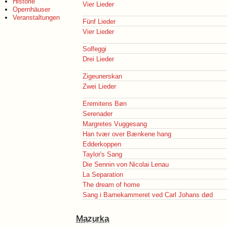
Historie
Vier Lieder
Opernhäuser
Veranstaltungen
Fünf Lieder
Vier Lieder
Solfeggi
Drei Lieder
Zigeunerskan
Zwei Lieder
Eremitens Bøn
Serenader
Margretes Vuggesang
Han tvær over Bænkene hang
Edderkoppen
Taylor's Sang
Die Sennin von Nicolai Lenau
La Separation
The dream of home
Sang i Barnekammeret ved Carl Johans død
Mazurka