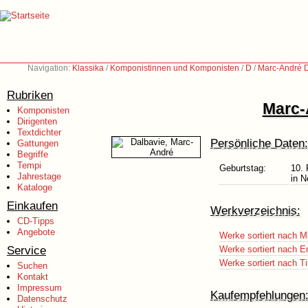
Navigation:
Klassika
/
Komponistinnen und Komponisten
/
D
/
Marc-André D
Rubriken
Marc-
Komponisten
Dirigenten
Textdichter
Persönliche Daten:
Gattungen
Begriffe
Tempi
Geburtstag:
10. 
Jahrestage
in N
Kataloge
Einkaufen
Werkverzeichnis:
CD-Tipps
Angebote
Werke sortiert nach M
Service
Werke sortiert nach E
Werke sortiert nach Ti
Suchen
Kontakt
Impressum
Kaufempfehlungen
Datenschutz