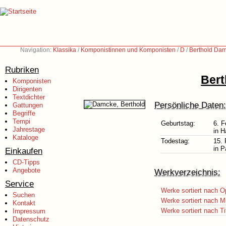
Navigation:
Klassika
/
Komponistinnen und Komponisten
/
D
/
Berthold Da
Rubriken
Bert
Komponisten
Dirigenten
Textdichter
Persönliche Daten:
Gattungen
Begriffe
Tempi
Geburtstag:
6. F
Jahrestage
in H
Kataloge
Todestag:
15. 
in P
Einkaufen
CD-Tipps
Angebote
Werkverzeichnis:
Service
Werke sortiert nach O
Suchen
Werke sortiert nach M
Kontakt
Werke sortiert nach Ti
Impressum
Datenschutz