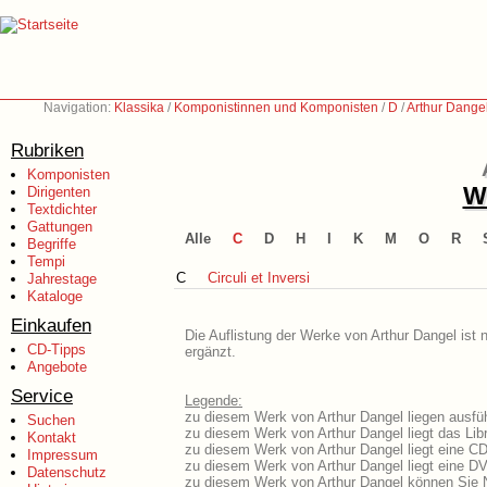
Navigation:
Klassika
/
Komponistinnen und Komponisten
/
D
/
Arthur Dangel
Rubriken
Komponisten
We
Dirigenten
Textdichter
Gattungen
Alle
C
D
H
I
K
M
O
R
Begriffe
Tempi
C
Circuli et Inversi
Jahrestage
Kataloge
Einkaufen
Die Auflistung der Werke von Arthur Dangel ist 
CD-Tipps
ergänzt.
Angebote
Service
Legende:
zu diesem Werk von Arthur Dangel liegen ausfüh
Suchen
zu diesem Werk von Arthur Dangel liegt das Libr
Kontakt
zu diesem Werk von Arthur Dangel liegt eine C
Impressum
zu diesem Werk von Arthur Dangel liegt eine 
Datenschutz
zu diesem Werk von Arthur Dangel können Sie N