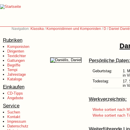
Navigation:
Klassika
/
Komponistinnen und Komponisten
/
D
/
Daniel Danié
Rubriken
Dan
Komponisten
Dirigenten
Textdichter
Persönliche Daten:
Gattungen
Begriffe
Tempi
Geburtstag:
1. M
Jahrestage
in V
Kataloge
Todestag:
17.
in V
Einkaufen
CD-Tipps
Angebote
Werkverzeichnis:
Service
Werke sortiert nach M
Suchen
Werke sortiert nach Ti
Kontakt
Impressum
Datenschutz
Weiterführende Lin