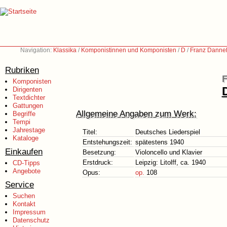
Navigation:
Klassika
/
Komponistinnen und Komponisten
/
D
/
Franz Danneh
Rubriken
F
Komponisten
Dirigenten
Textdichter
Gattungen
Allgemeine Angaben zum Werk:
Begriffe
Tempi
Jahrestage
Titel:
Deutsches Liederspiel
Kataloge
Entstehungszeit:
spätestens 1940
Einkaufen
Besetzung:
Violoncello und Klavier
Erstdruck:
Leipzig: Litolff, ca. 1940
CD-Tipps
Angebote
Opus:
op.
108
Service
Suchen
Kontakt
Impressum
Datenschutz