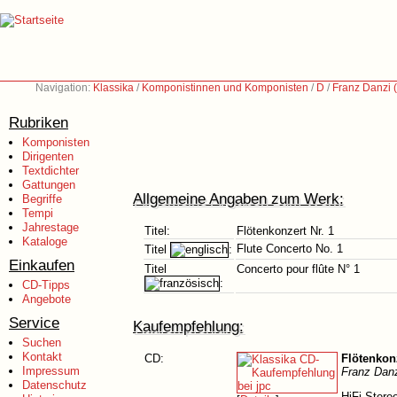
Navigation:
Klassika
/
Komponistinnen und Komponisten
/
D
/
Franz Danzi 
Rubriken
Komponisten
Dirigenten
Textdichter
Gattungen
Allgemeine Angaben zum Werk:
Begriffe
Tempi
Jahrestage
Titel:
Flötenkonzert Nr. 1
Kataloge
Flute Concerto No. 1
Titel
:
Einkaufen
Titel
Concerto pour flûte N° 1
:
CD-Tipps
Angebote
Service
Kaufempfehlung:
Suchen
Kontakt
CD:
Flötenkonz
Impressum
Franz Danz
Datenschutz
HiFi Stere