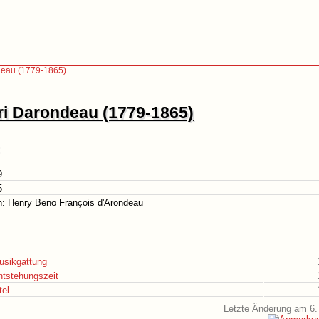
deau (1779-1865)
i Darondeau (1779-1865)
9
5
h: Henry Beno François d'Arondeau
usikgattung
ntstehungszeit
tel
Letzte Änderung am 6.