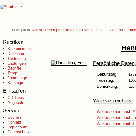
Navigation:
Klassika
/
Komponistinnen und Komponisten
/
D
/
Henri Daron
Rubriken
Henr
Komponisten
Dirigenten
Textdichter
Persönliche Daten:
Gattungen
Begriffe
Tempi
Geburtstag:
177
Jahrestage
Todestag:
186
Kataloge
Bemerkung:
auc
Einkaufen
CD-Tipps
Werkverzeichnis:
Angebote
Service
Werke sortiert nach M
Suchen
Werke sortiert nach E
Kontakt
Werke sortiert nach Ti
Impressum
Datenschutz