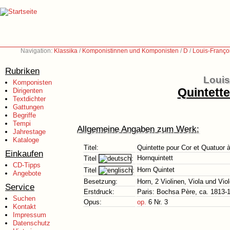
Navigation:
Klassika
/
Komponistinnen und Komponisten
/
D
/
Louis-Franço
Rubriken
Louis
Komponisten
Quintette
Dirigenten
Textdichter
Gattungen
Begriffe
Tempi
Allgemeine Angaben zum Werk:
Jahrestage
Kataloge
Titel:
Quintette pour Cor et Quatuor 
Einkaufen
Hornquintett
Titel
:
CD-Tipps
Horn Quintet
Titel
:
Angebote
Besetzung:
Horn, 2 Violinen, Viola und Vio
Service
Erstdruck:
Paris: Bochsa Père, ca. 1813-
Suchen
Opus:
op.
6 Nr. 3
Kontakt
Impressum
Datenschutz