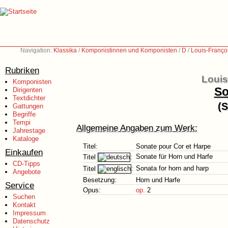
Navigation:
Klassika
/
Komponistinnen und Komponisten
/
D
/
Louis-Franço
Rubriken
Louis
Komponisten
So
Dirigenten
Textdichter
(S
Gattungen
Begriffe
Tempi
Allgemeine Angaben zum Werk:
Jahrestage
Kataloge
Titel:
Sonate pour Cor et Harpe
Einkaufen
Sonate für Horn und Harfe
Titel
:
CD-Tipps
Sonata for horn and harp
Titel
:
Angebote
Besetzung:
Horn und Harfe
Service
Opus:
op.
2
Suchen
Kontakt
Impressum
Datenschutz