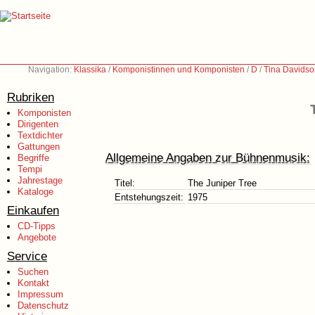
Navigation:
Klassika
/
Komponistinnen und Komponisten
/
D
/
Tina Davidso
Rubriken
Komponisten
Dirigenten
Textdichter
Gattungen
Allgemeine Angaben zur Bühnenmusik:
Begriffe
Tempi
Jahrestage
Titel:
The Juniper Tree
Kataloge
Entstehungszeit:
1975
Einkaufen
CD-Tipps
Angebote
Service
Suchen
Kontakt
Impressum
Datenschutz