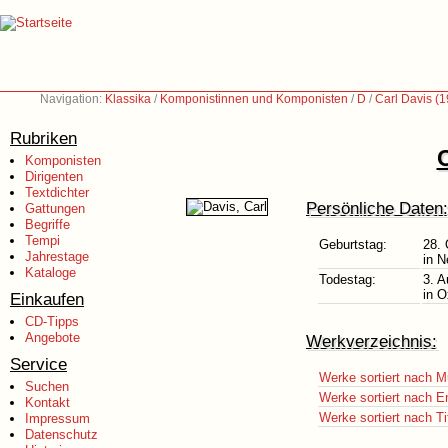
Navigation:
Klassika
/
Komponistinnen und Komponisten
/
D
/
Carl Davis (
Rubriken
C
Komponisten
Dirigenten
Textdichter
Persönliche Daten:
Gattungen
Begriffe
Tempi
Geburtstag:
28. 
Jahrestage
in N
Kataloge
Todestag:
3. A
in O
Einkaufen
CD-Tipps
Angebote
Werkverzeichnis:
Service
Werke sortiert nach M
Suchen
Werke sortiert nach E
Kontakt
Werke sortiert nach Ti
Impressum
Datenschutz