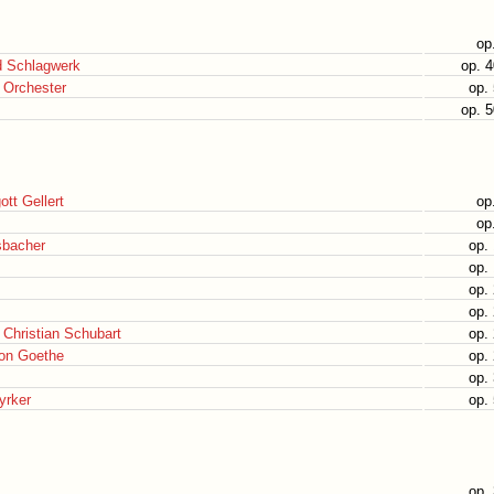
op
nd Schlagwerk
op. 
t Orchester
op.
op. 
tt Gellert
op
op
sbacher
op.
op.
op.
op.
 Christian Schubart
op.
von Goethe
op.
op.
yrker
op.
op.