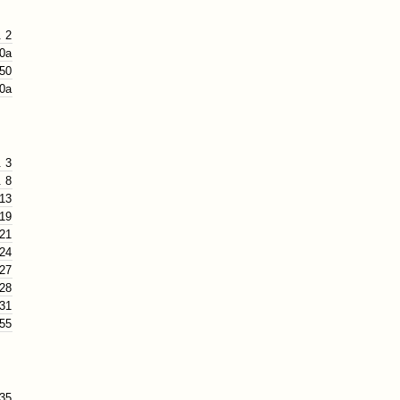
. 2
40a
 50
50a
. 3
. 8
 13
 19
 21
 24
 27
 28
 31
 55
 35