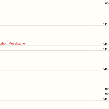
op
op.
orbert Mussbacher
op.
r
op.
op.
op
op
op.