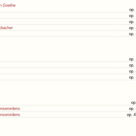
on Goethe
op.
op.
op.
sbacher
op.
op.
op.
op.
op.
op.
op
enserordens
op.
enserordens
op. 