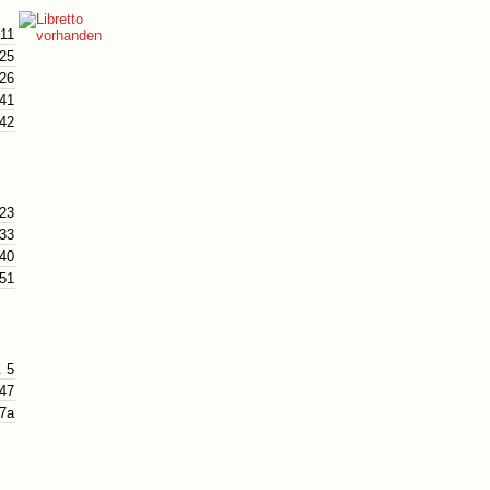
 11
 25
 26
 41
 42
 23
 33
 40
 51
. 5
 47
47a