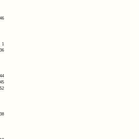
 46
. 1
 36
 44
 45
 52
 38