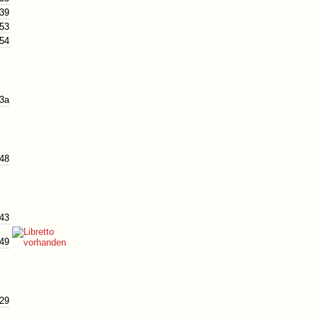
 39
 53
 54
43a
 48
 43
 49
 29