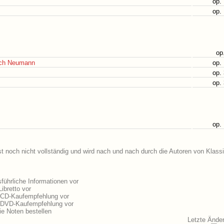
op.
op.
op
rich Neumann
op.
op.
op.
op.
t noch nicht vollständig und wird nach und nach durch die Autoren von Klass
ührliche Informationen vor
ibretto vor
e CD-Kaufempfehlung vor
e DVD-Kaufempfehlung vor
e Noten bestellen
Letzte Änder