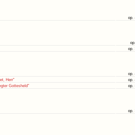
op.
op
op.
op.
et, Herr"
op.
egter Gottesheld"
op.
op.