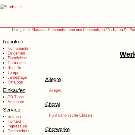
Navigation:
Klassika
/
Komponistinnen und Komponisten
/
D
/
Karen De Pas
Rubriken
Komponisten
Werk
Dirigenten
Textdichter
Gattungen
Begriffe
Tempi
Jahrestage
Allegro
Kataloge
Einkaufen
Allegro
CD-Tipps
Angebote
Choral
Service
Fünf canonische Choräle
Suchen
Kontakt
Impressum
Chorwerke
Datenschutz