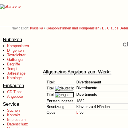
Navigation:
Klassika
/
Komponistinnen und Komponisten
/
D
/
Claude Debu
Rubriken
C
Komponisten
Dirigenten
Textdichter
Gattungen
Begriffe
Tempi
Allgemeine Angaben zum Werk:
Jahrestage
Kataloge
Titel:
Divertissement
Einkaufen
Divertimento
Titel
:
CD-Tipps
Divertimento
Titel
:
Angebote
Entstehungszeit:
1882
Service
Besetzung:
Klavier zu 4 Händen
Suchen
Opus:
L
36
Kontakt
Impressum
Datenschutz