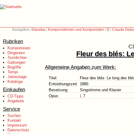
Navigation:
Klassika
/
Komponistinnen und Komponisten
/
D
/
Claude Debu
Rubriken
C
Komponisten
Fleur des blés: Le
Dirigenten
Textdichter
Gattungen
Allgemeine Angaben zum Werk:
Begriffe
Tempi
Jahrestage
Titel:
Fleur des blés: Le long des blés
Kataloge
Entstehungszeit:
1880
Einkaufen
Besetzung:
Singstimme und Klavier
Opus:
L
7
CD-Tipps
Angebote
Service
Suchen
Kontakt
Impressum
Datenschutz