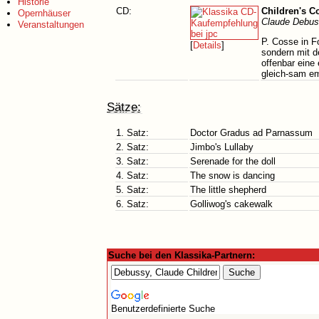
Historie
CD:
Children's C
Opernhäuser
Claude Debus
Veranstaltungen
P. Cosse in F
[
Details
]
sondern mit de
offenbar eine
gleich-sam em
Sätze:
1. Satz:
Doctor Gradus ad Parnassum
2. Satz:
Jimbo's Lullaby
3. Satz:
Serenade for the doll
4. Satz:
The snow is dancing
5. Satz:
The little shepherd
6. Satz:
Golliwog's cakewalk
Suche bei den Klassika-Partnern:
Benutzerdefinierte Suche