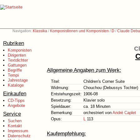
Navigation:
Klassika
/
Komponistinnen und Komponisten
/
D
/
Claude Debu
Rubriken
C
Komponisten
C
Dirigenten
Textdichter
Gattungen
Allgemeine Angaben zum Werk:
Begriffe
Tempi
Jahrestage
Titel:
Children's Corner Suite
Kataloge
Widmung:
Chouchou (Debussys Tochter)
Einkaufen
Entstehungszeit:
1906-08
Besetzung:
Klavier solo
CD-Tipps
Angebote
Spieldauer:
ca. 18 Minuten
Bemerkung:
orchestriert von
André Caplet
Service
Opus:
L
113
Suchen
Kontakt
Impressum
Kaufempfehlung:
Datenschutz