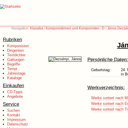
Navigation:
Klassika
/
Komponistinnen und Komponisten
/
D
/
János Dezsén
Rubriken
Ján
Komponisten
Dirigenten
Textdichter
Persönliche Daten:
Gattungen
Begriffe
Tempi
Geburtstag:
24.
Jahrestage
in B
Kataloge
Einkaufen
Werkverzeichnis:
CD-Tipps
Angebote
Werke sortiert nach M
Service
Werke sortiert nach E
Werke sortiert nach Ti
Suchen
Kontakt
Impressum
Datenschutz