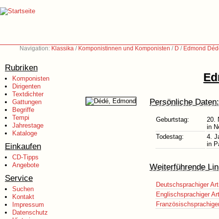
Navigation:
Klassika
/
Komponistinnen und Komponisten
/
D
/
Edmond Dédé
Rubriken
Ed
Komponisten
Dirigenten
Textdichter
Persönliche Daten:
Gattungen
Begriffe
Tempi
Geburtstag:
20.
Jahrestage
in 
Kataloge
Todestag:
4. J
in P
Einkaufen
CD-Tipps
Angebote
Weiterführende Lin
Service
Deutschsprachiger Art
Suchen
Englischsprachiger Art
Kontakt
Französischsprachiger 
Impressum
Datenschutz