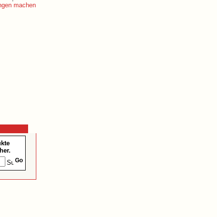
ukte
her.
Go