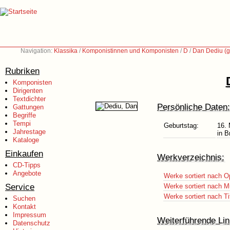
Navigation:
Klassika
/
Komponistinnen und Komponisten
/
D
/
Dan Dediu (g
Rubriken
Komponisten
Dirigenten
Textdichter
Persönliche Daten:
Gattungen
Begriffe
Tempi
Geburtstag:
16.
Jahrestage
in B
Kataloge
Einkaufen
Werkverzeichnis:
CD-Tipps
Angebote
Werke sortiert nach O
Service
Werke sortiert nach M
Werke sortiert nach Ti
Suchen
Kontakt
Impressum
Weiterführende Lin
Datenschutz