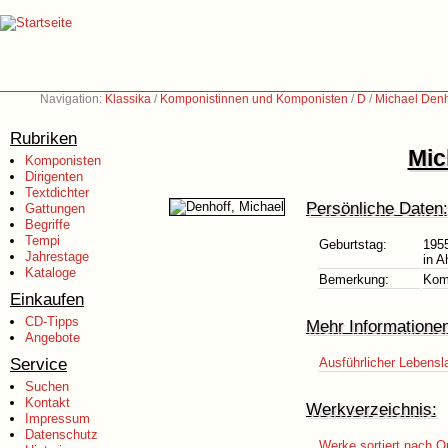
Navigation:
Klassika
/
Komponistinnen und Komponisten
/
D
/
Michael Denh
Rubriken
Mic
Komponisten
Dirigenten
Textdichter
Persönliche Daten:
Gattungen
Begriffe
Tempi
Geburtstag:
195
Jahrestage
in A
Kataloge
Bemerkung:
Komp
Einkaufen
CD-Tipps
Mehr Informatione
Angebote
Service
Ausführlicher Lebensl
Suchen
Kontakt
Werkverzeichnis:
Impressum
Datenschutz
Werke sortiert nach O