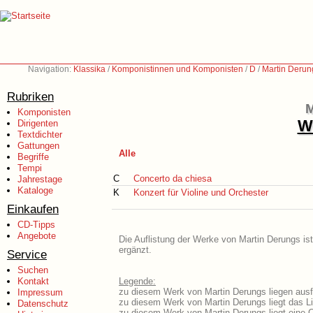
Navigation:
Klassika
/
Komponistinnen und Komponisten
/
D
/
Martin Derun
Rubriken
M
Komponisten
We
Dirigenten
Textdichter
Gattungen
Alle
Begriffe
Tempi
C
Concerto da chiesa
Jahrestage
Kataloge
K
Konzert für Violine und Orchester
Einkaufen
CD-Tipps
Angebote
Die Auflistung der Werke von Martin Derungs ist
ergänzt.
Service
Suchen
Kontakt
Legende:
zu diesem Werk von Martin Derungs liegen ausfü
Impressum
zu diesem Werk von Martin Derungs liegt das Li
Datenschutz
zu diesem Werk von Martin Derungs liegt eine