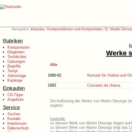
Navigation:
Klassika
/
Komponistinnen und Komponisten
/
D
/
Martin Derun
Rubriken
M
Komponisten
Werke s
Dirigenten
Textdichter
Gattungen
Alle
Begriffe
Tempi
1990-92
Konzert für Violine und O
Jahrestage
Kataloge
1993
Concerto da chiesa
Einkaufen
CD-Tipps
Angebote
Die Auflistung der Werke von Martin Derungs ist
ergänzt.
Service
Suchen
Kontakt
Legende:
zu diesem Werk von Martin Derungs liegen ausfü
Impressum
zu diesem Werk von Martin Derungs liegt das Li
Datenschutz
zu diesem Werk von Martin Derungs liegt eine