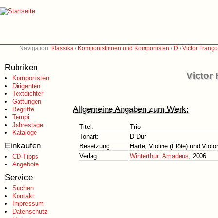
Navigation:
Klassika
/
Komponistinnen und Komponisten
/
D
/
Victor Franç
Rubriken
Victor
Komponisten
Dirigenten
Textdichter
Gattungen
Allgemeine Angaben zum Werk:
Begriffe
Tempi
Jahrestage
Titel:
Trio
Kataloge
Tonart:
D-Dur
Einkaufen
Besetzung:
Harfe, Violine (Flöte) und Violon
Verlag:
Winterthur: Amadeus
, 2006
CD-Tipps
Angebote
Service
Suchen
Kontakt
Impressum
Datenschutz