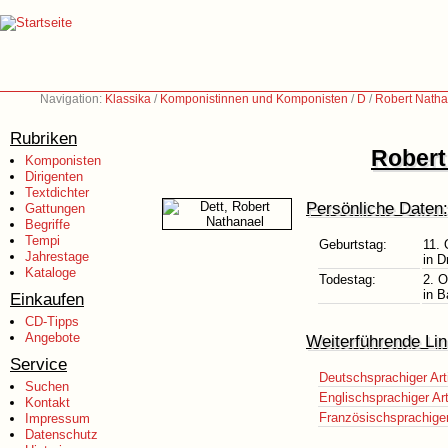
Navigation:
Klassika
/
Komponistinnen und Komponisten
/
D
/
Robert Natha
Rubriken
Robert
Komponisten
Dirigenten
Textdichter
Persönliche Daten:
Gattungen
Begriffe
Tempi
Geburtstag:
11. 
Jahrestage
in D
Kataloge
Todestag:
2. O
in B
Einkaufen
CD-Tipps
Angebote
Weiterführende Lin
Service
Deutschsprachiger Art
Suchen
Englischsprachiger Art
Kontakt
Französischsprachiger 
Impressum
Datenschutz