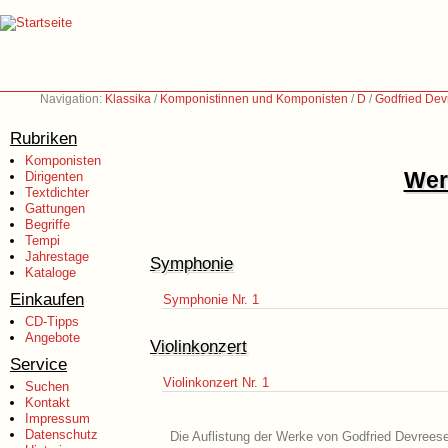
Navigation:
Klassika
/
Komponistinnen und Komponisten
/
D
/
Godfried Dev
Rubriken
Komponisten
Wer
Dirigenten
Textdichter
Gattungen
Begriffe
Tempi
Jahrestage
Symphonie
Kataloge
Einkaufen
Symphonie Nr. 1
CD-Tipps
Angebote
Violinkonzert
Service
Violinkonzert Nr. 1
Suchen
Kontakt
Impressum
Datenschutz
Die Auflistung der Werke von Godfried Devreese 