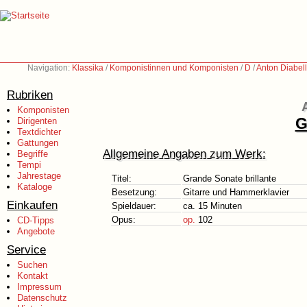
Navigation:
Klassika
/
Komponistinnen und Komponisten
/
D
/
Anton Diabell
Rubriken
Komponisten
G
Dirigenten
Textdichter
Gattungen
Allgemeine Angaben zum Werk:
Begriffe
Tempi
Jahrestage
Titel:
Grande Sonate brillante
Kataloge
Besetzung:
Gitarre und Hammerklavier
Einkaufen
Spieldauer:
ca. 15 Minuten
Opus:
op.
102
CD-Tipps
Angebote
Service
Suchen
Kontakt
Impressum
Datenschutz