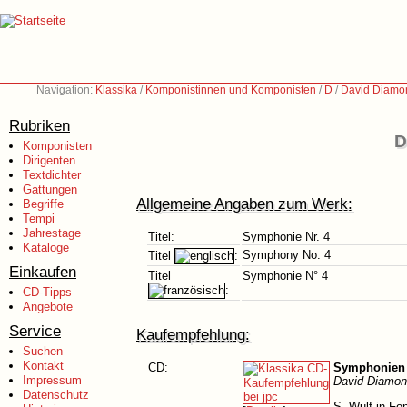
Navigation:
Klassika
/
Komponistinnen und Komponisten
/
D
/
David Diamo
Rubriken
D
Komponisten
Dirigenten
Textdichter
Gattungen
Allgemeine Angaben zum Werk:
Begriffe
Tempi
Jahrestage
Titel:
Symphonie Nr. 4
Kataloge
Symphony No. 4
Titel
:
Einkaufen
Titel
Symphonie N° 4
:
CD-Tipps
Angebote
Service
Kaufempfehlung:
Suchen
Kontakt
CD:
Symphonien 
Impressum
David Diamon
Datenschutz
S. Wulf in Fo