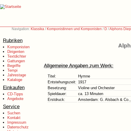
Navigation:
Klassika
/
Komponistinnen und Komponisten
/
D
/
Alphons Diep
Rubriken
Alph
Komponisten
Dirigenten
Textdichter
Gattungen
Allgemeine Angaben zum Werk:
Begriffe
Tempi
Jahrestage
Titel:
Hymne
Kataloge
Entstehungszeit:
1917
Einkaufen
Besetzung:
Violine und Orchester
Spieldauer:
ca. 13 Minuten
CD-Tipps
Angebote
Erstdruck:
Amsterdam: G. Alsbach & Co.,
Service
Suchen
Kontakt
Impressum
Datenschutz