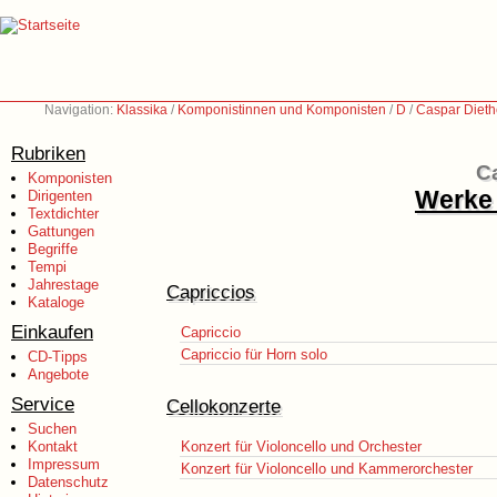
Navigation:
Klassika
/
Komponistinnen und Komponisten
/
D
/
Caspar Dieth
Rubriken
Ca
Komponisten
Werke 
Dirigenten
Textdichter
Gattungen
Begriffe
Tempi
Jahrestage
Capriccios
Kataloge
Einkaufen
Capriccio
Capriccio für Horn solo
CD-Tipps
Angebote
Service
Cellokonzerte
Suchen
Kontakt
Konzert für Violoncello und Orchester
Impressum
Konzert für Violoncello und Kammerorchester
Datenschutz