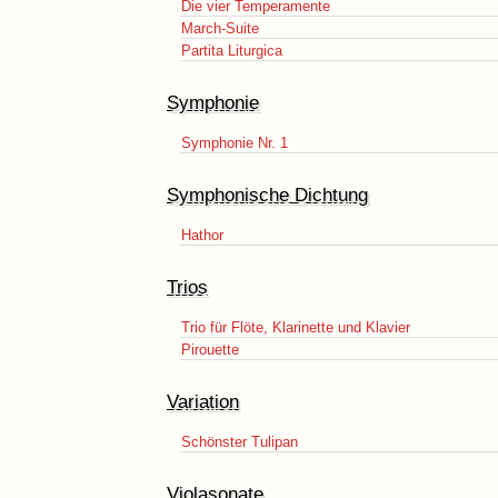
Die vier Temperamente
March-Suite
Partita Liturgica
Symphonie
Symphonie Nr. 1
Symphonische Dichtung
Hathor
Trios
Trio für Flöte, Klarinette und Klavier
Pirouette
Variation
Schönster Tulipan
Violasonate