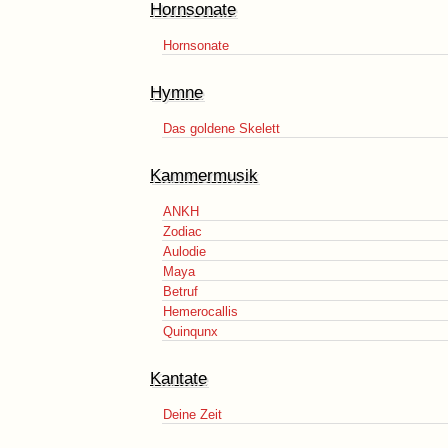
Hornsonate
Hornsonate
Hymne
Das goldene Skelett
Kammermusik
ANKH
Zodiac
Aulodie
Maya
Betruf
Hemerocallis
Quinqunx
Kantate
Deine Zeit