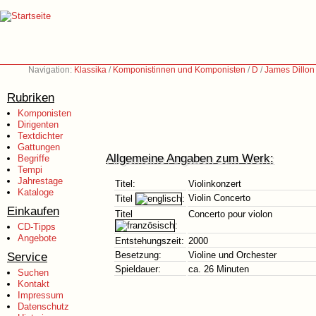
Navigation:
Klassika
/
Komponistinnen und Komponisten
/
D
/
James Dillon
Rubriken
Komponisten
Dirigenten
Textdichter
Gattungen
Allgemeine Angaben zum Werk:
Begriffe
Tempi
Jahrestage
Titel:
Violinkonzert
Kataloge
Violin Concerto
Titel
:
Einkaufen
Titel
Concerto pour violon
:
CD-Tipps
Angebote
Entstehungszeit:
2000
Service
Besetzung:
Violine und Orchester
Spieldauer:
ca. 26 Minuten
Suchen
Kontakt
Impressum
Datenschutz