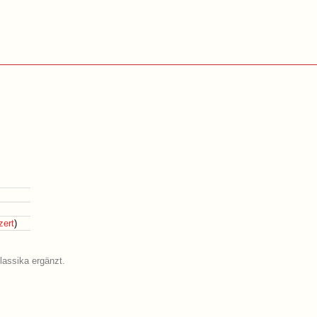
zert
)
lassika ergänzt.