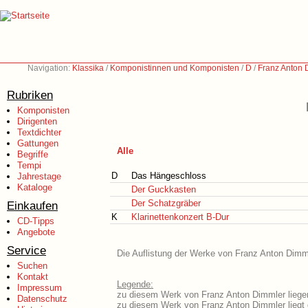
Navigation:
Klassika
/
Komponistinnen und Komponisten
/
D
/
Franz Anton 
Rubriken
Komponisten
Dirigenten
Textdichter
Gattungen
Alle
Begriffe
Tempi
D
Das Hängeschloss
Jahrestage
Kataloge
Der Guckkasten
Der Schatzgräber
Einkaufen
K
Klarinettenkonzert B-Dur
CD-Tipps
Angebote
Service
Die Auflistung der Werke von Franz Anton Dimml
Suchen
Kontakt
Legende:
Impressum
zu diesem Werk von Franz Anton Dimmler liegen
Datenschutz
zu diesem Werk von Franz Anton Dimmler liegt d