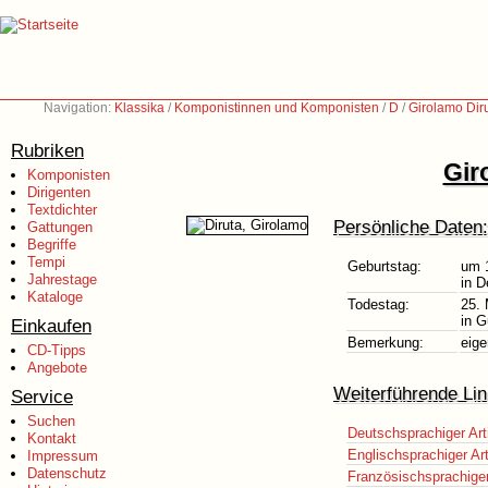
Navigation:
Klassika
/
Komponistinnen und Komponisten
/
D
/
Girolamo Dir
Rubriken
Gir
Komponisten
Dirigenten
Textdichter
Persönliche Daten:
Gattungen
Begriffe
Tempi
Geburtstag:
um 
Jahrestage
in D
Kataloge
Todestag:
25.
in G
Einkaufen
Bemerkung:
eige
CD-Tipps
Angebote
Weiterführende Lin
Service
Suchen
Deutschsprachiger Art
Kontakt
Englischsprachiger Art
Impressum
Datenschutz
Französischsprachiger 