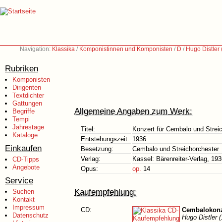
Navigation:
Klassika
/
Komponistinnen und Komponisten
/
D
/
Hugo Distler
Rubriken
Komponisten
Dirigenten
Textdichter
Gattungen
Allgemeine Angaben zum Werk:
Begriffe
Tempi
Jahrestage
Titel:
Konzert für Cembalo und Strei
Kataloge
Entstehungszeit:
1936
Einkaufen
Besetzung:
Cembalo und Streichorchester
Verlag:
Kassel: Bärenreiter-Verlag, 19
CD-Tipps
Angebote
Opus:
op.
14
Service
Kaufempfehlung:
Suchen
Kontakt
Impressum
CD:
Cembalokonz
Datenschutz
Hugo Distler 