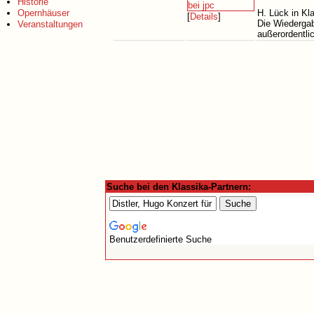
Historie
Opernhäuser
H. Lück in Kl
[
Details
]
Die Wiedergab
Veranstaltungen
außerordentli
Suche bei den Klassika-Partnern:
Benutzerdefinierte Suche