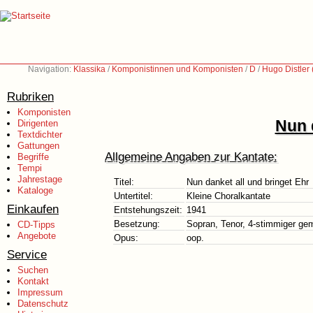
Navigation:
Klassika
/
Komponistinnen und Komponisten
/
D
/
Hugo Distler
Rubriken
Komponisten
Nun 
Dirigenten
Textdichter
Gattungen
Allgemeine Angaben zur Kantate:
Begriffe
Tempi
Jahrestage
Titel:
Nun danket all und bringet Ehr
Kataloge
Untertitel:
Kleine Choralkantate
Einkaufen
Entstehungszeit:
1941
Besetzung:
Sopran, Tenor, 4-stimmiger gem
CD-Tipps
Angebote
Opus:
oop.
Service
Suchen
Kontakt
Impressum
Datenschutz