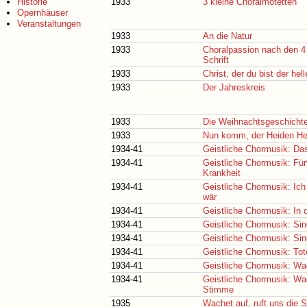
Historie
1933
3 kleine Choralmotetten
Opernhäuser
Veranstaltungen
1933
An die Natur
1933
Choralpassion nach den 4 
Schrift
1933
Christ, der du bist der hel
1933
Der Jahreskreis
1933
Die Weihnachtsgeschicht
1933
Nun komm, der Heiden He
1934-41
Geistliche Chormusik: Das
1934-41
Geistliche Chormusik: Für
Krankheit
1934-41
Geistliche Chormusik: Ich
wär
1934-41
Geistliche Chormusik: In d
1934-41
Geistliche Chormusik: Si
1934-41
Geistliche Chormusik: Sin
1934-41
Geistliche Chormusik: To
1934-41
Geistliche Chormusik: Wa
1934-41
Geistliche Chormusik: Wac
Stimme
1935
Wachet auf, ruft uns die 