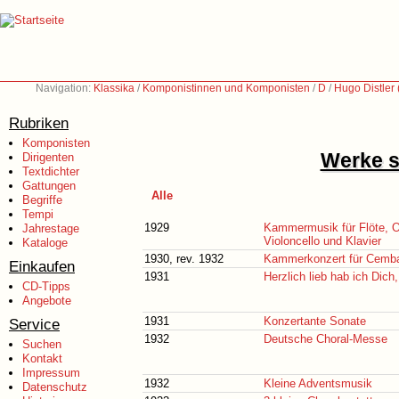
Navigation:
Klassika
/
Komponistinnen und Komponisten
/
D
/
Hugo Distler
Rubriken
Komponisten
Werke s
Dirigenten
Textdichter
Gattungen
Alle
Begriffe
Tempi
1929
Kammermusik für Flöte, Ob
Jahrestage
Violoncello und Klavier
Kataloge
1930, rev. 1932
Kammerkonzert für Cembal
Einkaufen
1931
Herzlich lieb hab ich Dich
CD-Tipps
Angebote
1931
Konzertante Sonate
Service
1932
Deutsche Choral-Messe
Suchen
Kontakt
Impressum
1932
Kleine Adventsmusik
Datenschutz