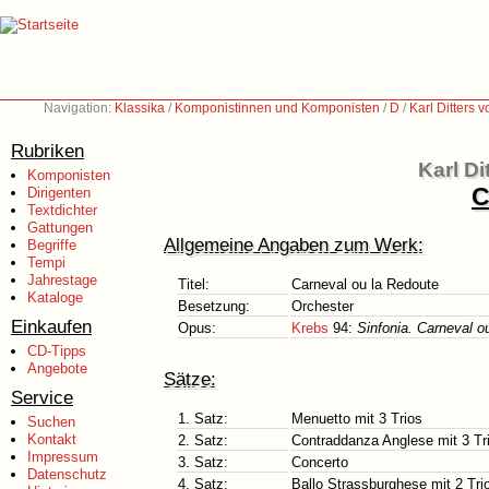
Navigation:
Klassika
/
Komponistinnen und Komponisten
/
D
/
Karl Ditters 
Rubriken
Karl Di
Komponisten
C
Dirigenten
Textdichter
Gattungen
Allgemeine Angaben zum Werk:
Begriffe
Tempi
Jahrestage
Titel:
Carneval ou la Redoute
Kataloge
Besetzung:
Orchester
Einkaufen
Opus:
Krebs
94:
Sinfonia. Carneval ou
CD-Tipps
Angebote
Sätze:
Service
1. Satz:
Menuetto mit 3 Trios
Suchen
Kontakt
2. Satz:
Contraddanza Anglese mit 3 Tr
Impressum
3. Satz:
Concerto
Datenschutz
4. Satz:
Ballo Strassburghese mit 2 Tri