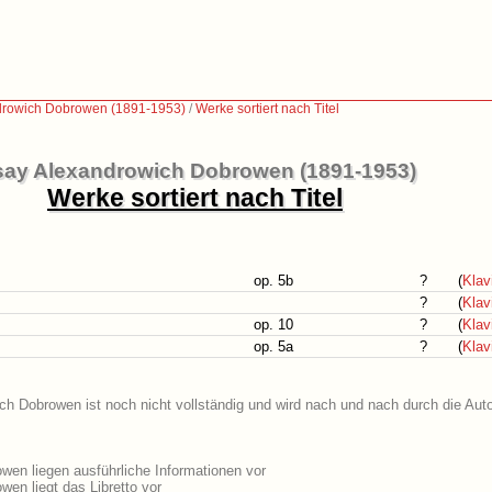
drowich Dobrowen (1891-1953)
/
Werke sortiert nach Titel
say Alexandrowich Dobrowen (1891-1953)
Werke sortiert nach Titel
op. 5b
?
(
Klav
?
(
Klav
op. 10
?
(
Klav
op. 5a
?
(
Klav
ch Dobrowen ist noch nicht vollständig und wird nach und nach durch die Aut
en liegen ausführliche Informationen vor
en liegt das Libretto vor