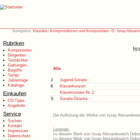
Navigation:
Klassika
/
Komponistinnen und Komponisten
/
D
/
Issay Alexan
Rubriken
Is
Komponisten
Dirigenten
Textdichter
Gattungen
Alle
Begriffe
Tempi
J
Jugend-Sonate
Jahrestage
Kataloge
K
Klavierkonzert
Klaviersonate Nr. 2
Einkaufen
S
Sonata-Skazka
CD-Tipps
Angebote
Service
Die Auflistung der Werke von Issay Alexandrowi
Suchen
Kontakt
Legende:
Impressum
zu diesem Werk von Issay Alexandrowich Dobrow
Datenschutz
zu diesem Werk von Issay Alexandrowich Dobrow