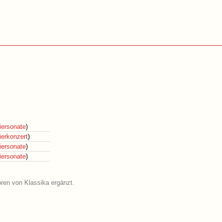
iersonate
)
ierkonzert
)
iersonate
)
iersonate
)
oren von Klassika ergänzt.