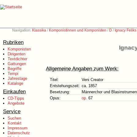
Navigation:
Klassika
/
Komponistinnen und Komponisten
/
D
/
Ignacy Felik
Rubriken
Ignacy
Komponisten
Dirigenten
Textdichter
Gattungen
Allgemeine Angaben zum Werk:
Begriffe
Tempi
Jahrestage
Titel:
Veni Creator
Kataloge
Entstehungszeit:
ca. 1857
Einkaufen
Besetzung:
Männerchor und Blasinstrumen
Opus:
op.
67
CD-Tipps
Angebote
Service
Suchen
Kontakt
Impressum
Datenschutz