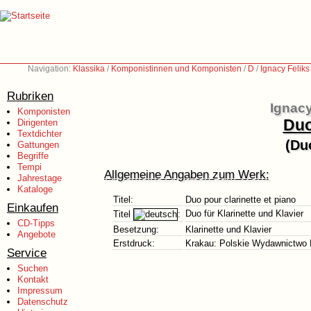
Navigation:
Klassika
/
Komponistinnen und Komponisten
/
D
/
Ignacy Felik
Rubriken
Ignacy
Komponisten
Duo
Dirigenten
Textdichter
(Duo
Gattungen
Begriffe
Tempi
Allgemeine Angaben zum Werk:
Jahrestage
Kataloge
Titel:
Duo pour clarinette et piano
Einkaufen
Duo für Klarinette und Klavier
Titel
:
CD-Tipps
Besetzung:
Klarinette und Klavier
Angebote
Erstdruck:
Krakau: Polskie Wydawnictwo
Service
Suchen
Kontakt
Impressum
Datenschutz