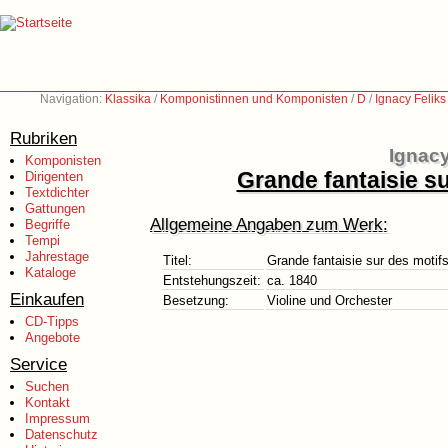
Navigation:
Klassika
/
Komponistinnen und Komponisten
/
D
/
Ignacy Felik
Rubriken
Ignacy
Komponisten
Grande fantaisie su
Dirigenten
Textdichter
Gattungen
Allgemeine Angaben zum Werk:
Begriffe
Tempi
Jahrestage
Titel:
Grande fantaisie sur des motifs
Kataloge
Entstehungszeit:
ca. 1840
Einkaufen
Besetzung:
Violine und Orchester
CD-Tipps
Angebote
Service
Suchen
Kontakt
Impressum
Datenschutz