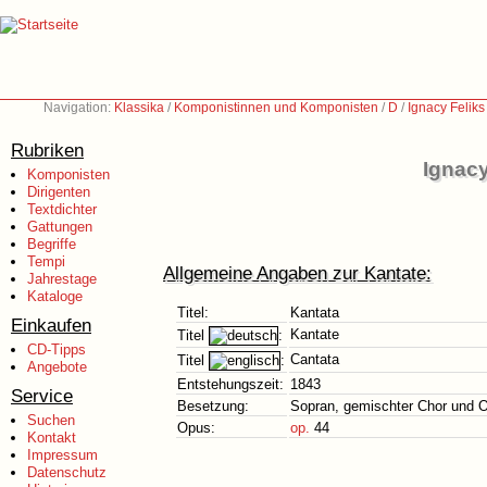
Navigation:
Klassika
/
Komponistinnen und Komponisten
/
D
/
Ignacy Felik
Rubriken
Ignacy
Komponisten
Dirigenten
Textdichter
Gattungen
Begriffe
Tempi
Allgemeine Angaben zur Kantate:
Jahrestage
Kataloge
Titel:
Kantata
Einkaufen
Kantate
Titel
:
CD-Tipps
Cantata
Titel
:
Angebote
Entstehungszeit:
1843
Service
Besetzung:
Sopran, gemischter Chor und O
Suchen
Opus:
op.
44
Kontakt
Impressum
Datenschutz