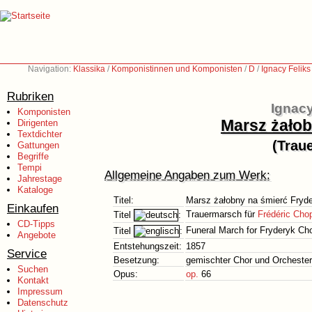
Navigation:
Klassika
/
Komponistinnen und Komponisten
/
D
/
Ignacy Felik
Rubriken
Ignacy
Komponisten
Marsz żałob
Dirigenten
Textdichter
(Trau
Gattungen
Begriffe
Tempi
Allgemeine Angaben zum Werk:
Jahrestage
Kataloge
Titel:
Marsz żałobny na śmierć Fryd
Einkaufen
Trauermarsch für
Frédéric Cho
Titel
:
CD-Tipps
Funeral March for Fryderyk Ch
Titel
:
Angebote
Entstehungszeit:
1857
Service
Besetzung:
gemischter Chor und Orchester
Suchen
Opus:
op.
66
Kontakt
Impressum
Datenschutz