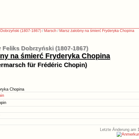
s Dobrzyński (1807-1867)
/
Marsch
/
Marsz żałobny na śmierć Fryderyka Chopina
 Feliks Dobrzyński (1807-1867)
ny na śmierć Fryderyka Chopina
ermarsch für Frédéric Chopin)
eryka Chopina
pin
opin
Letzte Änderung am 1