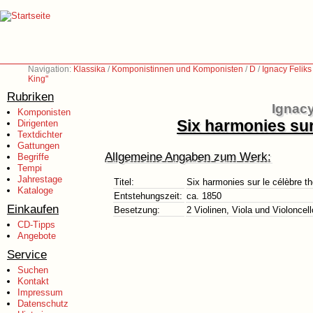
Navigation:
Klassika
/
Komponistinnen und Komponisten
/
D
/
Ignacy Felik
King"
Rubriken
Ignacy
Komponisten
Six harmonies sur
Dirigenten
Textdichter
Gattungen
Allgemeine Angaben zum Werk:
Begriffe
Tempi
Jahrestage
Titel:
Six harmonies sur le célèbre 
Kataloge
Entstehungszeit:
ca. 1850
Einkaufen
Besetzung:
2 Violinen, Viola und Violoncell
CD-Tipps
Angebote
Service
Suchen
Kontakt
Impressum
Datenschutz