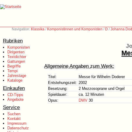
Navigation:
Klassika
/
Komponistinnen und Komponisten
/
D
/
Johanna Dode
Rubriken
Jo
Komponisten
Mes
Dirigenten
Textdichter
Gattungen
Allgemeine Angaben zum Werk:
Begriffe
Tempi
Jahrestage
Titel:
Messe für Wilhelm Doderer
Kataloge
Entstehungszeit:
2002
Einkaufen
Besetzung:
2 Mezzosoprane und Orgel
Spieldauer:
ca. 12 Minuten
CD-Tipps
Angebote
Opus:
DWV
30
Service
Suchen
Kontakt
Impressum
Datenschutz