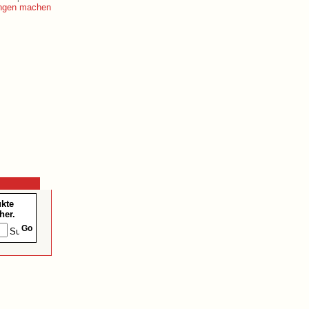
ukte
her.
Go