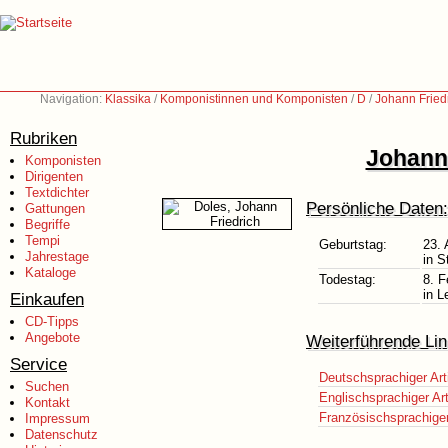
Navigation:
Klassika
/
Komponistinnen und Komponisten
/
D
/
Johann Fried
Rubriken
Johann 
Komponisten
Dirigenten
Textdichter
Persönliche Daten:
Gattungen
Begriffe
Tempi
Geburtstag:
23. 
Jahrestage
in S
Kataloge
Todestag:
8. F
in L
Einkaufen
CD-Tipps
Angebote
Weiterführende Lin
Service
Deutschsprachiger Art
Suchen
Englischsprachiger Art
Kontakt
Französischsprachiger 
Impressum
Datenschutz