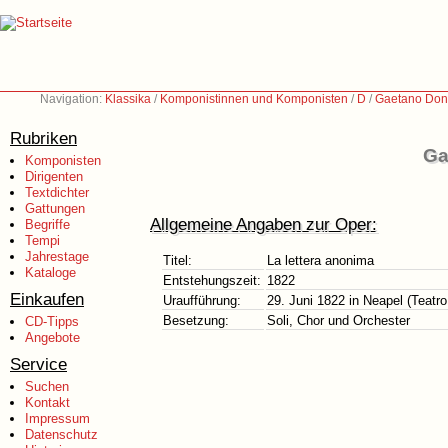
Navigation:
Klassika
/
Komponistinnen und Komponisten
/
D
/
Gaetano Doni
Rubriken
Ga
Komponisten
Dirigenten
Textdichter
Gattungen
Allgemeine Angaben zur Oper:
Begriffe
Tempi
Jahrestage
Titel:
La lettera anonima
Kataloge
Entstehungszeit:
1822
Einkaufen
Uraufführung:
29. Juni 1822 in Neapel (Teatro
Besetzung:
Soli, Chor und Orchester
CD-Tipps
Angebote
Service
Suchen
Kontakt
Impressum
Datenschutz