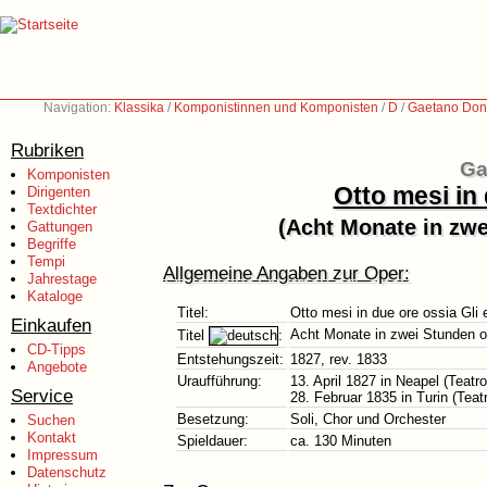
Navigation:
Klassika
/
Komponistinnen und Komponisten
/
D
/
Gaetano Doni
Rubriken
Ga
Komponisten
Otto mesi in 
Dirigenten
Textdichter
(Acht Monate in zwe
Gattungen
Begriffe
Tempi
Allgemeine Angaben zur Oper:
Jahrestage
Kataloge
Titel:
Otto mesi in due ore ossia Gli es
Einkaufen
Acht Monate in zwei Stunden od
Titel
:
CD-Tipps
Entstehungszeit:
1827, rev. 1833
Angebote
Uraufführung:
13. April 1827 in Neapel (Teatr
Service
28. Februar 1835 in Turin (Tea
Besetzung:
Soli, Chor und Orchester
Suchen
Kontakt
Spieldauer:
ca. 130 Minuten
Impressum
Datenschutz