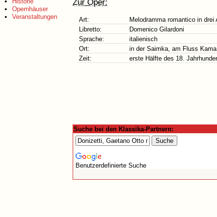
Zur Oper:
Historie
Opernhäuser
Veranstaltungen
Art:
Melodramma romantico in drei 
Libretto:
Domenico Gilardoni
Sprache:
italienisch
Ort:
in der Saimka, am Fluss Kama
Zeit:
erste Hälfte des 18. Jahrhunde
Suche bei den Klassika-Partnern:
Benutzerdefinierte Suche