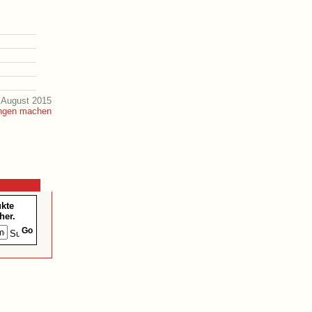
 August 2015
ukte
her.
Go