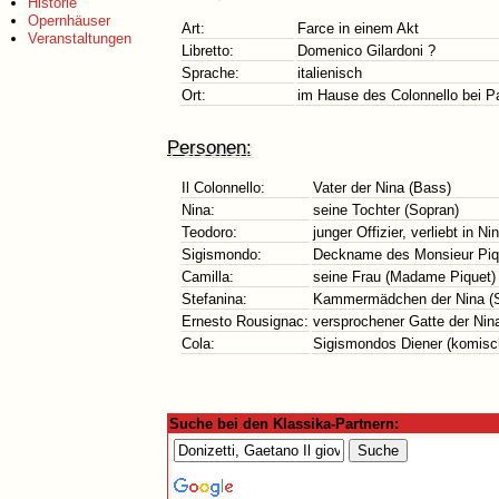
Historie
Opernhäuser
Art:
Farce in einem Akt
Veranstaltungen
Libretto:
Domenico Gilardoni ?
Sprache:
italienisch
Ort:
im Hause des Colonnello bei Pa
Personen:
Il Colonnello:
Vater der Nina (Bass)
Nina:
seine Tochter (Sopran)
Teodoro:
junger Offizier, verliebt in Ni
Sigismondo:
Deckname des Monsieur Piqu
Camilla:
seine Frau (Madame Piquet)
Stefanina:
Kammermädchen der Nina (S
Ernesto Rousignac:
versprochener Gatte der Nina
Cola:
Sigismondos Diener (komisc
Suche bei den Klassika-Partnern: