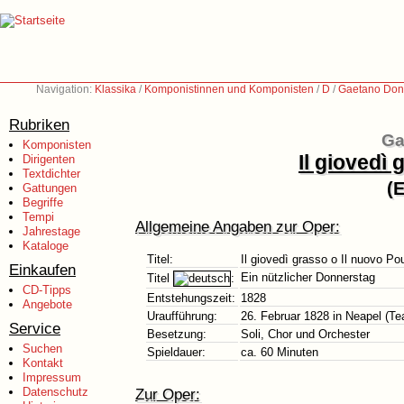
Navigation:
Klassika
/
Komponistinnen und Komponisten
/
D
/
Gaetano Doni
Rubriken
Ga
Komponisten
Il giovedì
Dirigenten
Textdichter
(
Gattungen
Begriffe
Tempi
Allgemeine Angaben zur Oper:
Jahrestage
Kataloge
Titel:
Il giovedì grasso o Il nuovo P
Einkaufen
Ein nützlicher Donnerstag
Titel
:
CD-Tipps
Entstehungszeit:
1828
Angebote
Uraufführung:
26. Februar 1828 in Neapel (Te
Service
Besetzung:
Soli, Chor und Orchester
Suchen
Spieldauer:
ca. 60 Minuten
Kontakt
Impressum
Datenschutz
Zur Oper: