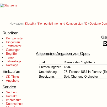
Navigation:
Klassika
/
Komponistinnen und Komponisten
/
D
/
Gaetano Doni
Rubriken
Ga
Komponisten
R
Dirigenten
Textdichter
Gattungen
Allgemeine Angaben zur Oper:
Begriffe
Tempi
Jahrestage
Titel:
Rosmonda d'Inghilterra
Kataloge
Entstehungszeit:
1834
Einkaufen
Uraufführung:
27. Februar 1834 in Florenz (Te
Besetzung:
Soli, Chor und Orchester
CD-Tipps
Angebote
Service
Suchen
Kontakt
Impressum
Datenschutz